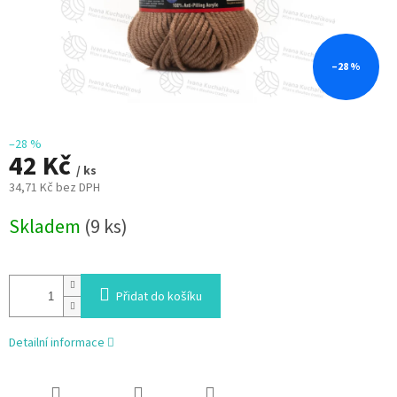
–28 %
–28 %
42 Kč
/ ks
34,71 Kč bez DPH
Měrná
Skladem
(9 ks)
cena:
Přidat do košíku
Detailní informace