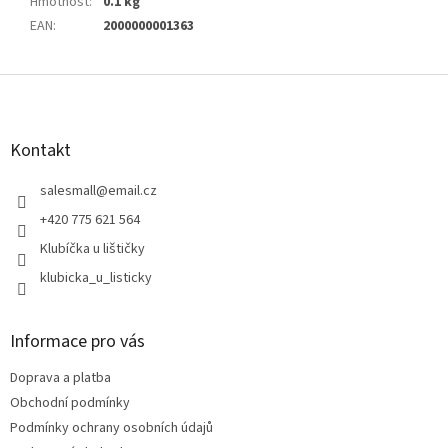
Hmotnost
:
0.1 kg
EAN
:
2000000001363
Z
á
p
a
Kontakt
t
í
salesmall
@
email.cz
+420 775 621 564
Klubíčka u lištičky
klubicka_u_listicky
Informace pro vás
Doprava a platba
Obchodní podmínky
Podmínky ochrany osobních údajů