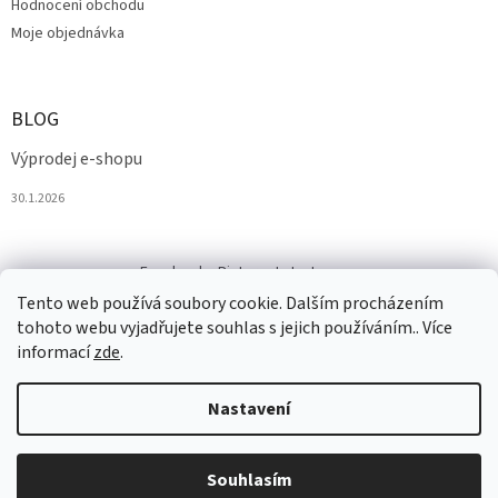
Hodnocení obchodu
Moje objednávka
BLOG
Výprodej e-shopu
30.1.2026
Facebook
Pinterest
Instagram
Tento web používá soubory cookie. Dalším procházením
tohoto webu vyjadřujete souhlas s jejich používáním.. Více
informací
zde
.
Nastavení
Vytvořil Shoptet
Souhlasím
Copyright 2026
Salesmall.cz
. Všechna práva vyhrazena.