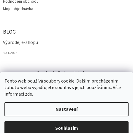
Hodnocení obchodu
Moje objednávka
BLOG
Výprodej e-shopu
30.1.2026
Facebook
Pinterest
Instagram
Tento web používá soubory cookie. Dalším procházením
tohoto webu vyjadřujete souhlas s jejich používáním.. Více
informací
zde
.
Nastavení
Vytvořil Shoptet
Souhlasím
Copyright 2026
Salesmall.cz
. Všechna práva vyhrazena.