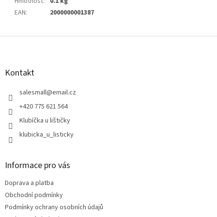
Hmotnost
:
0.1 kg
EAN
:
2000000001387
Z
á
p
a
Kontakt
t
í
salesmall
@
email.cz
+420 775 621 564
Klubíčka u lištičky
klubicka_u_listicky
Informace pro vás
Doprava a platba
Obchodní podmínky
Podmínky ochrany osobních údajů