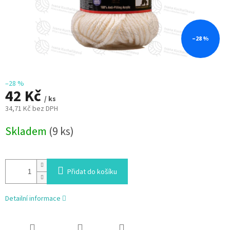
–28 %
–28 %
42 Kč
/ ks
34,71 Kč bez DPH
Měrná
Skladem
(9 ks)
cena:
Přidat do košíku
Detailní informace