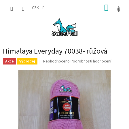
Přejít
NÁKUP
na
CZK
obsah
KOŠÍK
Himalaya Everyday 70038- růžová
Průměrné
Neohodnoceno
Podrobnosti hodnocení
Akce
Výprodej
hodnocení
produktu
je
0,0
z
5
hvězdiček.