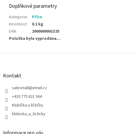
Doplňkové parametry
Kategorie
:
Příze
Hmotnost
:
0.1 kg
EAN
:
2000000001325
Položka byla vyprodána…
Z
á
p
a
Kontakt
t
í
salesmall
@
email.cz
+420 775 621 564
Klubíčka u lištičky
klubicka_u_listicky
Informace pro vás