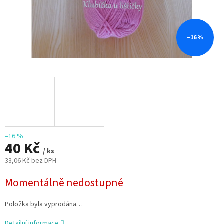
–16 %
–16 %
40 Kč
/ ks
33,06 Kč bez DPH
Měrná
Momentálně nedostupné
cena:
Položka byla vyprodána…
Detailní informace