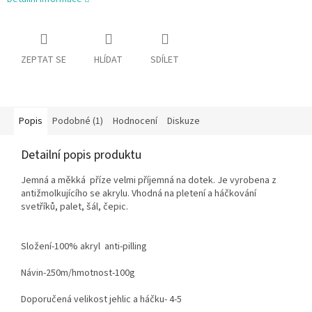
ZEPTAT SE
HLÍDAT
SDÍLET
Popis
Podobné (1)
Hodnocení
Diskuze
Detailní popis produktu
Jemná a měkká příze velmi příjemná na dotek. Je vyrobena z
antižmolkujícího se akrylu. Vhodná na pletení a háčkování
svetříků, palet, šál, čepic.
Složení-100% akryl anti-pilling
Návin-250m/hmotnost-100g
Doporučená velikost jehlic a háčku- 4-5