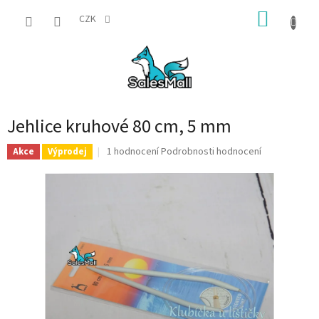
Přejít
NÁKUP
na
CZK
obsah
KOŠÍK
Jehlice kruhové 80 cm, 5 mm
Průměrné
1 hodnocení
Podrobnosti hodnocení
Akce
Výprodej
hodnocení
produktu
je
5,0
z
5
hvězdiček.