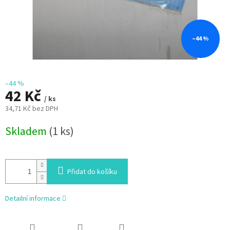
–44 %
–44 %
42 Kč
/ ks
34,71 Kč bez DPH
Měrná
Skladem
(1 ks)
cena:
Přidat do košíku
Detailní informace