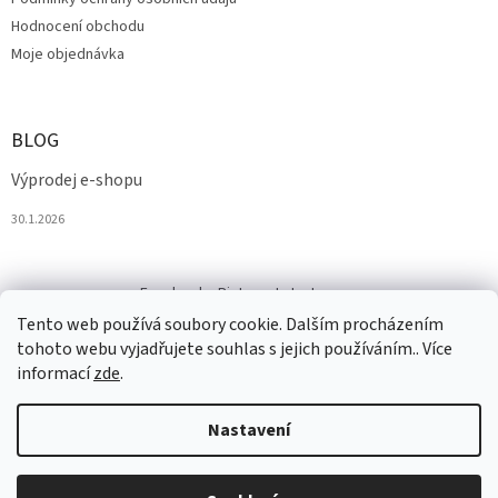
Hodnocení obchodu
Moje objednávka
BLOG
Výprodej e-shopu
30.1.2026
Facebook
Pinterest
Instagram
Tento web používá soubory cookie. Dalším procházením
tohoto webu vyjadřujete souhlas s jejich používáním.. Více
informací
zde
.
Nastavení
Vytvořil Shoptet