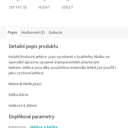
ZEPTAT SE
HLÍDAT
SDÍLET
Popis
Hodnocení (1)
Diskuze
Detailní popis produktu
Kulaté/kruhové jehlice jsou vyrobené s kvalitního hliníku se
speciální úpravou spojené transparentním plastovým
lankem.Jehlice jsou díky použitému materiálu lehké,lze použít i
jako cestovní jehlice.
Materiál-hliník,plast
Délka-80cm
Velikost-5,00mm
Doplňkové parametry
Kategorie
:
Jehlice a háčky