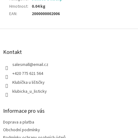
Hmotnost
:
0.04 kg
EAN
:
2000000002006
Z
á
p
a
Kontakt
t
í
salesmall
@
email.cz
+420 775 621 564
Klubíčka u lištičky
klubicka_u_listicky
Informace pro vás
Doprava a platba
Obchodní podmínky
Podmínky ochrany osobních údajů