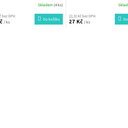
Skladem
(4 ks)
Skla
Kč bez DPH
22,31 Kč bez DPH
Do košíku
Do
Kč
27 Kč
/ ks
/ ks
O
v
l
á
d
a
c
í
p
r
v
k
y
v
ý
p
i
s