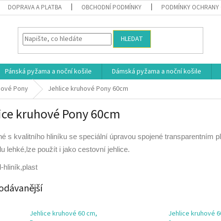
DOPRAVA A PLATBA
OBCHODNÍ PODMÍNKY
PODMÍNKY OCHRANY 
HLEDAT
Pánská pyžama a noční košile
Dámská pyžama a noční košile
hové Pony
Jehlice kruhové Pony 60cm
ice kruhové Pony 60cm
é s kvalitního hliníku se speciální úpravou spojené transparentním 
u lehké,lze použít i jako cestovní jehlice.
-hliník,plast
odávanější
Jehlice kruhové 60 cm,
Jehlice kruhové 6