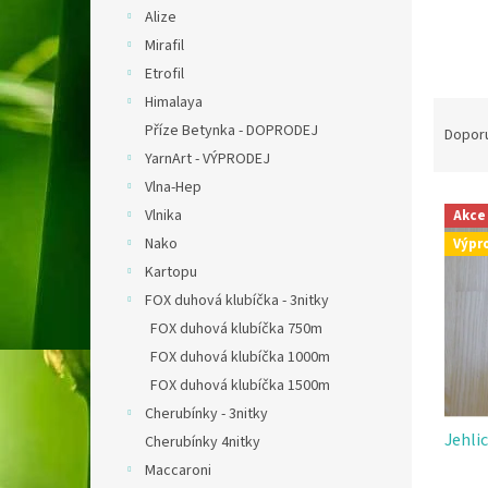
n
Alize
e
Mirafil
l
Etrofil
Himalaya
Ř
a
Příze Betynka - DOPRODEJ
Dopor
z
YarnArt - VÝPRODEJ
e
Vlna-Hep
V
n
Vlnika
Akce
ý
í
Nako
Výpr
p
p
i
Kartopu
r
s
o
FOX duhová klubíčka - 3nitky
p
d
FOX duhová klubíčka 750m
r
u
FOX duhová klubíčka 1000m
o
k
FOX duhová klubíčka 1500m
d
t
Cherubínky - 3nitky
u
ů
Jehli
k
Cherubínky 4nitky
t
Maccaroni