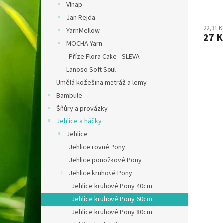
ů
Vlnap
Jan Rejda
22,31 
YarnMellow
27 
MOCHA Yarn
Příze Flora Cake - SLEVA
Lanoso Soft Soul
Umělá kožešina metráž a lemy
Bambule
Šňůry a provázky
Jehlice a háčky
Jehlice
Jehlice rovné Pony
Jehlice ponožkové Pony
Jehlice kruhové Pony
Jehlice kruhové Pony 40cm
Jehlice kruhové Pony 60cm
Jehlice kruhové Pony 80cm