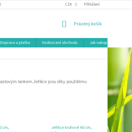
OSOBNÍCH ÚDAJŮ
HODNOCENÍ OBCHODU
CZK
Přihlášení
MOJE OBJEDNÁVKA
NÁKUPNÍ
Prázdný košík
KOŠÍK
Doprava a platba
Hodnocení obchodu
Jak nakupovat
Ko
plastovým lankem.Jehlice jsou díky použitému
0 cm,
Jehlice kruhové 60 cm,