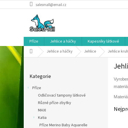
Přejít
salesmall@email.cz
na
obsah
Příze
Jehlice a háčky
Kapesníky látkové
Domů
Jehlice a háčky
Jehlice
Jehlice kru
P
Jehl
o
Přeskočit
s
Kategorie
kategorie
t
Vyroben
r
materiál
Příze
a
Odličovací tampony látkové
n
Materiál
Různé příze-zbytky
n
Nejpr
í
MAXI
p
Katia
a
Příze Merino Baby Aquarelle