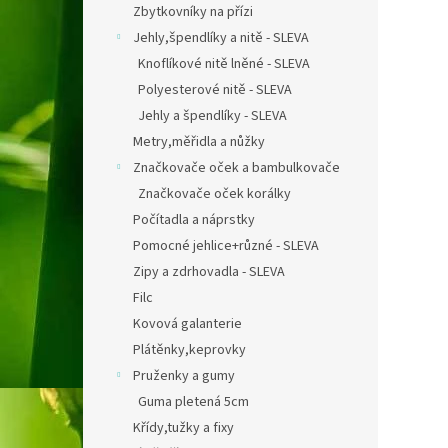
Zbytkovníky na přízi
Jehly,špendlíky a nitě - SLEVA
Knoflíkové nitě lněné - SLEVA
Polyesterové nitě - SLEVA
Jehly a špendlíky - SLEVA
Metry,měřidla a nůžky
Značkovače oček a bambulkovače
Značkovače oček korálky
Počítadla a náprstky
Pomocné jehlice+různé - SLEVA
Zipy a zdrhovadla - SLEVA
Filc
Kovová galanterie
Plátěnky,keprovky
Pruženky a gumy
Guma pletená 5cm
Křídy,tužky a fixy