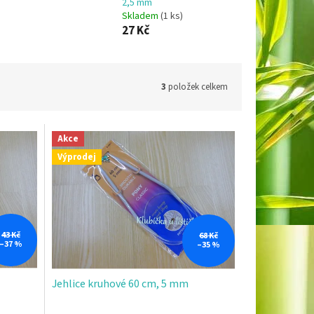
2,5 mm
Skladem
(1 ks)
27 Kč
3
položek celkem
Akce
Výprodej
43 Kč
68 Kč
–37 %
–35 %
Jehlice kruhové 60 cm, 5 mm