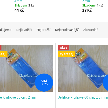
5 mm
2 mm
Skladem
(1 ks)
Skladem
(4 ks)
44 Kč
27 Kč
učujeme
Nejlevnější
Nejdražší
Nejprodávanější
Abecedně
Akce
odej
Výprodej
43 Kč
–37 %
ce kruhové 60 cm, 2 mm
Jehlice kruhové 60 cm, 2,5 mm