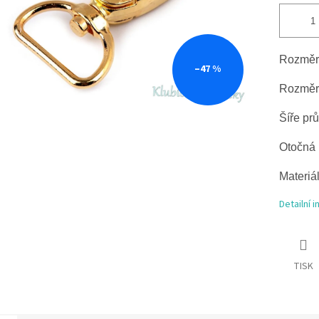
Rozměry
–47 %
Rozměry
Šíře pr
Otočná
Materiál
Detailní 
TISK