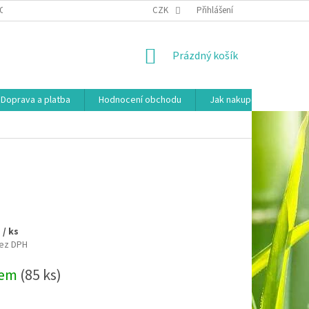
OSOBNÍCH ÚDAJŮ
HODNOCENÍ OBCHODU
CZK
Přihlášení
MOJE OBJEDNÁVKA
NÁKUPNÍ
Prázdný košík
KOŠÍK
Doprava a platba
Hodnocení obchodu
Jak nakupovat
Ko
č
/ ks
bez DPH
dem
(85 ks)