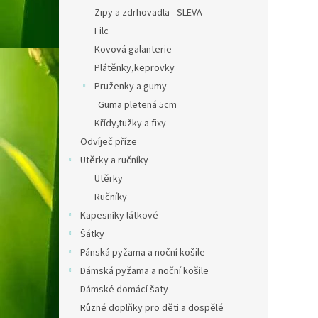
Zipy a zdrhovadla - SLEVA
Filc
Kovová galanterie
Plátěnky,keprovky
Pruženky a gumy
Guma pletená 5cm
Křídy,tužky a fixy
Odvíječ příze
Utěrky a ručníky
Utěrky
Ručníky
Kapesníky látkové
Šátky
Pánská pyžama a noční košile
Dámská pyžama a noční košile
Dámské domácí šaty
Různé doplňky pro děti a dospělé