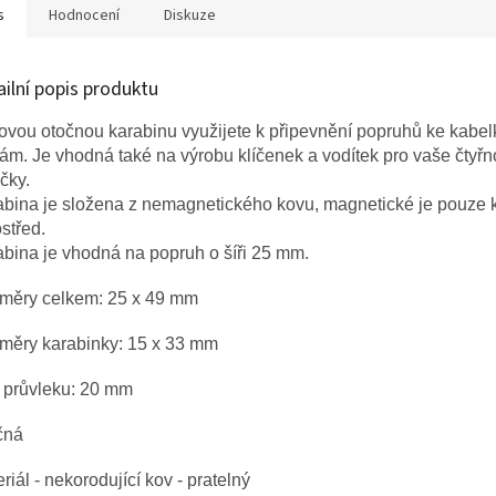
s
Hodnocení
Diskuze
ailní popis produktu
vou otočnou karabinu využijete k připevnění popruhů ke kabel
ám. Je vhodná také na výrobu klíčenek a vodítek pro vaše čtyř
áčky.
abina je složena z nemagnetického kovu, magnetické je pouze 
střed.
bina je vhodná na popruh o šíři 25 mm.
měry celkem: 25 x 49 mm
měry karabinky: 15 x 33 mm
 průvleku: 20 mm
čná
riál - nekorodující kov - pratelný