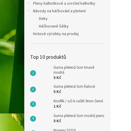
Pleny kalhotkové a svrchní kalhotky
Návody na háčkování a pletení
Deky
Háčkované šátky
Hotové výrobky na prodej
Top 10 produktů
Guma pletená 5cm tmavě
modrá
5 Kč
Guma pletená 5cm fialová
5 Kč
Knoflík / oči k našití 9mm černé
1 Kč
Guma pletená 5cm modrá jeans
5 Kč
Norway 51519