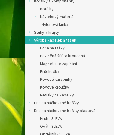
Korálky a komponenty
Korálky
Návlekový materiál
Nylonová lanka
Stuhy a krajky
Výroba kabelek a tašek
Ucha na tašky
Bavlněná šňůra kroucená
Magnetické zapínání
Průchodky
Kovové karabinky
Kovové kroužky
Řetízky na kabelky
Dna na háčkované košíky
Dna na háčkované košíky plastová
Kruh - SLEVA
Ovál - SLEVA
Obdélník - SLEVA