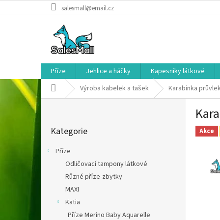
Přejít
salesmall@email.cz
na
obsah
Příze
Jehlice a háčky
Kapesníky látkové
Domů
Výroba kabelek a tašek
Karabinka průvle
P
Kara
o
Přeskočit
s
Kategorie
kategorie
Akce
t
r
Příze
a
Odličovací tampony látkové
n
Různé příze-zbytky
n
í
MAXI
p
Katia
a
Příze Merino Baby Aquarelle