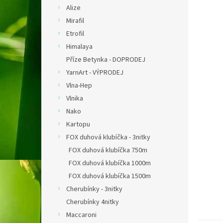
n
Alize
e
Mirafil
l
Etrofil
Himalaya
Příze Betynka - DOPRODEJ
YarnArt - VÝPRODEJ
Vlna-Hep
Vlnika
Nako
Kartopu
FOX duhová klubíčka - 3nitky
FOX duhová klubíčka 750m
FOX duhová klubíčka 1000m
FOX duhová klubíčka 1500m
Cherubínky - 3nitky
Cherubínky 4nitky
Maccaroni