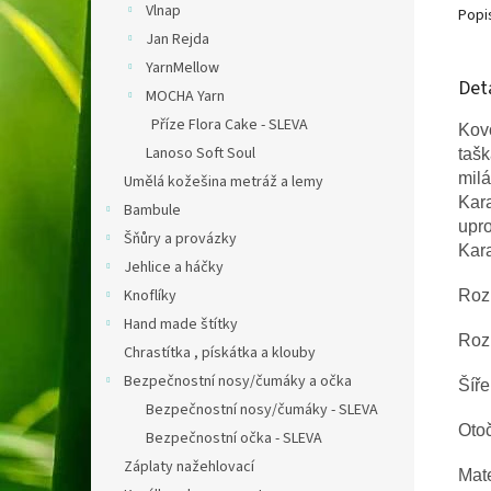
Vlnap
Popi
Jan Rejda
YarnMellow
Det
MOCHA Yarn
Příze Flora Cake - SLEVA
Kovo
Lanoso Soft Soul
tašk
mil
Umělá kožešina metráž a lemy
Kar
Bambule
upro
Šňůry a provázky
Kara
Jehlice a háčky
Knoflíky
Roz
Hand made štítky
Roz
Chrastítka , pískátka a klouby
Bezpečnostní nosy/čumáky a očka
Šíře
Bezpečnostní nosy/čumáky - SLEVA
Oto
Bezpečnostní očka - SLEVA
Záplaty nažehlovací
Mate