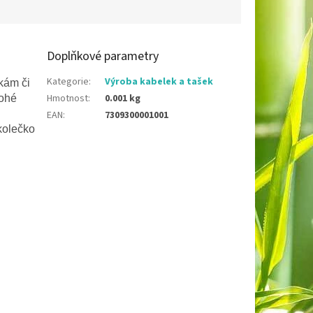
Doplňkové parametry
Kategorie
:
Výroba kabelek a tašek
kám či
Hmotnost
:
0.001 kg
nohé
EAN
:
7309300001001
kolečko