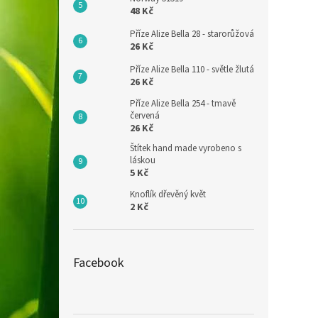
48 Kč
Příze Alize Bella 28 - starorůžová
26 Kč
Příze Alize Bella 110 - světle žlutá
26 Kč
Příze Alize Bella 254 - tmavě
červená
26 Kč
Štítek hand made vyrobeno s
láskou
5 Kč
Knoflík dřevěný květ
2 Kč
Facebook