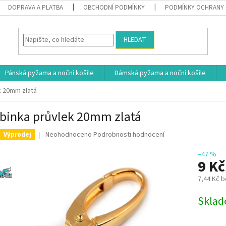
DOPRAVA A PLATBA
OBCHODNÍ PODMÍNKY
PODMÍNKY OCHRANY 
HLEDAT
Pánská pyžama a noční košile
Dámská pyžama a noční košile
k 20mm zlatá
binka průvlek 20mm zlatá
Průměrné
Neohodnoceno
Podrobnosti hodnocení
Výprodej
hodnocení
produktu
–47 %
9 K
je
0,0
7,44 Kč 
z
5
Měrná
Skla
hvězdiček.
cena: