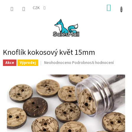
Přejít
NÁKUP
na
CZK
obsah
KOŠÍK
Knoflík kokosový květ 15mm
Průměrné
Neohodnoceno
Podrobnosti hodnocení
Akce
Výprodej
hodnocení
produktu
je
0,0
z
5
hvězdiček.