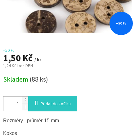
–50 %
–50 %
1,50 Kč
/ ks
1,24 Kč bez DPH
Měrná
Skladem
(88 ks)
cena:
Přidat do košíku
Rozměry - průměr-15 mm
Kokos