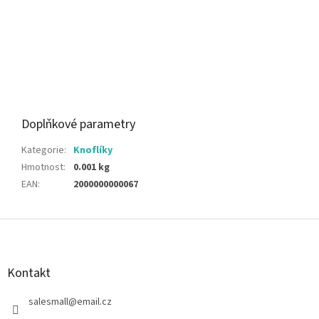
Doplňkové parametry
Kategorie
:
Knoflíky
Hmotnost
:
0.001 kg
EAN
:
2000000000067
Z
á
p
a
Kontakt
t
í
salesmall
@
email.cz