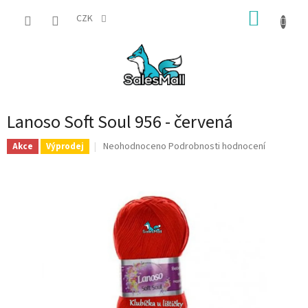
Přejít
NÁKUP
na
CZK
obsah
KOŠÍK
Lanoso Soft Soul 956 - červená
Průměrné
Neohodnoceno
Podrobnosti hodnocení
Akce
Výprodej
hodnocení
produktu
je
0,0
z
5
hvězdiček.