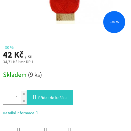
–30 %
–30 %
42 Kč
/ ks
34,71 Kč bez DPH
Měrná
Skladem
(9 ks)
cena:
Přidat do košíku
Detailní informace