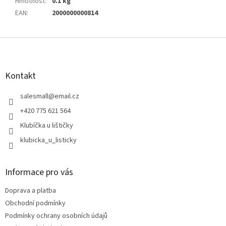
Hmotnost
:
0.1 kg
EAN
:
2000000000814
Z
á
p
a
Kontakt
t
í
salesmall
@
email.cz
+420 775 621 564
Klubíčka u lištičky
klubicka_u_listicky
Informace pro vás
Doprava a platba
Obchodní podmínky
Podmínky ochrany osobních údajů