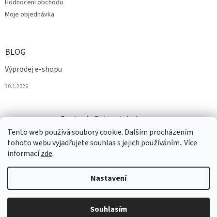
Hodnocení obchodu
Moje objednávka
BLOG
Výprodej e-shopu
30.1.2026
Facebook
Pinterest
Instagram
Tento web používá soubory cookie. Dalším procházením
tohoto webu vyjadřujete souhlas s jejich používáním.. Více
informací
zde
.
Nastavení
Vytvořil Shoptet
Souhlasím
Copyright 2026
Salesmall.cz
. Všechna práva vyhrazena.