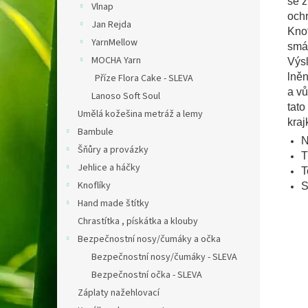
se z
Vlnap
ochr
Jan Rejda
Knof
YarnMellow
smáč
MOCHA Yarn
Výsl
lněn
Příze Flora Cake - SLEVA
a vů
Lanoso Soft Soul
tato
Umělá kožešina metráž a lemy
kraj
Bambule
N
Šňůry a provázky
T
Jehlice a háčky
T
Knoflíky
S
Hand made štítky
Chrastítka , pískátka a klouby
Bezpečnostní nosy/čumáky a očka
Bezpečnostní nosy/čumáky - SLEVA
Bezpečnostní očka - SLEVA
Záplaty nažehlovací