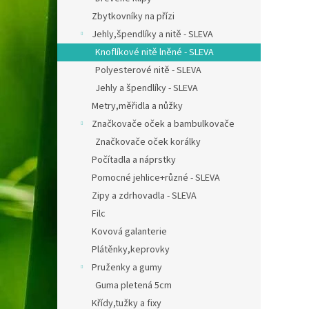
Zbytkovníky na přízi
Jehly,špendlíky a nitě - SLEVA
Knoflíkové nitě lněné - SLEVA
Polyesterové nitě - SLEVA
Jehly a špendlíky - SLEVA
Metry,měřidla a nůžky
Značkovače oček a bambulkovače
Značkovače oček korálky
Počítadla a náprstky
Pomocné jehlice+různé - SLEVA
Zipy a zdrhovadla - SLEVA
Filc
Kovová galanterie
Plátěnky,keprovky
Pruženky a gumy
Guma pletená 5cm
Křídy,tužky a fixy