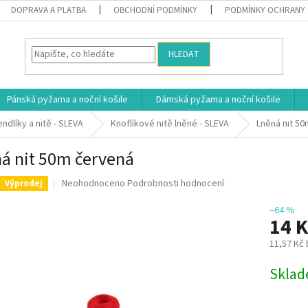
DOPRAVA A PLATBA
OBCHODNÍ PODMÍNKY
PODMÍNKY OCHRANY 
HLEDAT
Pánská pyžama a noční košile
Dámská pyžama a noční košile
ndlíky a nitě - SLEVA
Knoflíkové nitě lněné - SLEVA
Lněná nit 5
á nit 50m červená
Průměrné
Neohodnoceno
Podrobnosti hodnocení
Výprodej
hodnocení
produktu
–64 %
14 
je
0,0
11,57 Kč
z
5
Měrná
Skla
hvězdiček.
cena: