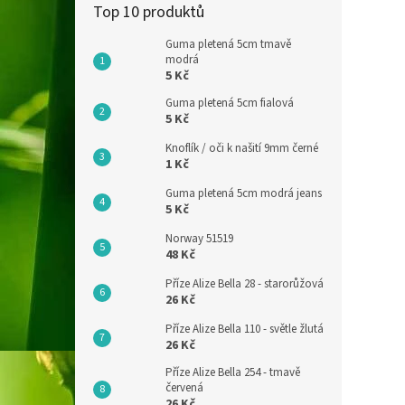
Top 10 produktů
Guma pletená 5cm tmavě
modrá
5 Kč
Guma pletená 5cm fialová
5 Kč
Knoflík / oči k našití 9mm černé
1 Kč
Guma pletená 5cm modrá jeans
5 Kč
Norway 51519
48 Kč
Příze Alize Bella 28 - starorůžová
26 Kč
Příze Alize Bella 110 - světle žlutá
26 Kč
Příze Alize Bella 254 - tmavě
červená
26 Kč