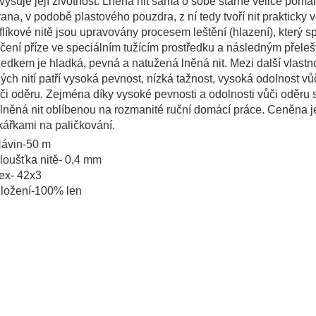
vyšuje její životnost. Lněná nit sama o sobě stárne velice pomal
ana, v podobě plastového pouzdra, z ní tedy tvoří nit prakticky 
líkové nitě jsou upravovány procesem leštění (hlazení), který s
ení příze ve speciálním tužícím prostředku a následným přeleš
edkem je hladká, pevná a natužená lněná nit. Mezi další vlastno
ých nití patří vysoká pevnost, nízká tažnost, vysoká odolnost vůč
či oděru. Zejména díky vysoké pevnosti a odolnosti vůči oděru 
 lněná nit oblíbenou na rozmanité ruční domácí práce. Ceněna j
kářkami na paličkování.
ávin-50 m
loušťka nitě- 0,4 mm
ex- 42x3
ložení-
100% len