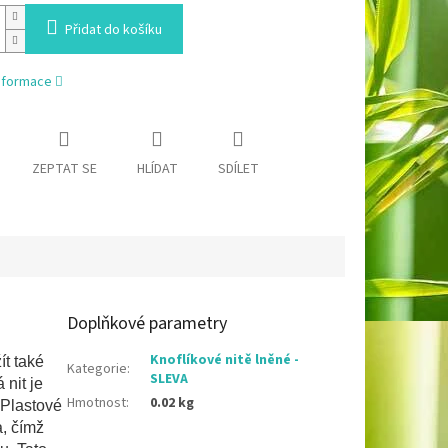
Přidat do košíku
informace
ZEPTAT SE
HLÍDAT
SDÍLET
Doplňkové parametry
Knoflíkové nitě lněné -
ít také
Kategorie
:
SLEVA
 nit je
Hmotnost
:
0.02 kg
 Plastové
a, čímž