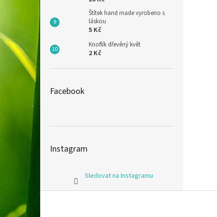
Štítek hand made vyrobeno s
láskou
5 Kč
Knoflík dřevěný květ
2 Kč
Facebook
Instagram
Sledovat na Instagramu
Z
á
p