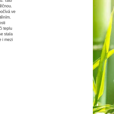
u. Tato
věčnou.
počívá ve
těním.
sti
i teplu
se stala
e i mezi