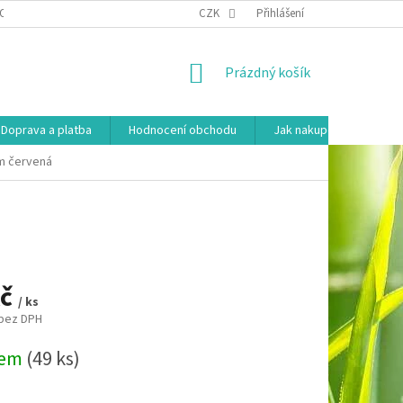
OSOBNÍCH ÚDAJŮ
HODNOCENÍ OBCHODU
CZK
Přihlášení
MOJE OBJEDNÁVKA
NÁKUPNÍ
Prázdný košík
KOŠÍK
Doprava a platba
Hodnocení obchodu
Jak nakupovat
Ko
0m červená
Kč
/ ks
 bez DPH
dem
(49 ks)