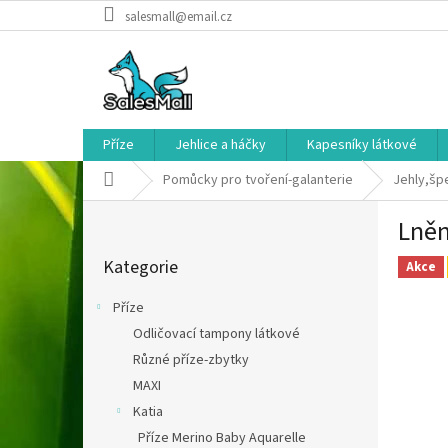
Přejít
salesmall@email.cz
na
obsah
Příze
Jehlice a háčky
Kapesníky látkové
Domů
Pomůcky pro tvoření-galanterie
Jehly,špe
P
Lněn
o
Přeskočit
s
Kategorie
kategorie
Akce
t
r
Příze
a
Odličovací tampony látkové
n
Různé příze-zbytky
n
í
MAXI
p
Katia
a
Příze Merino Baby Aquarelle