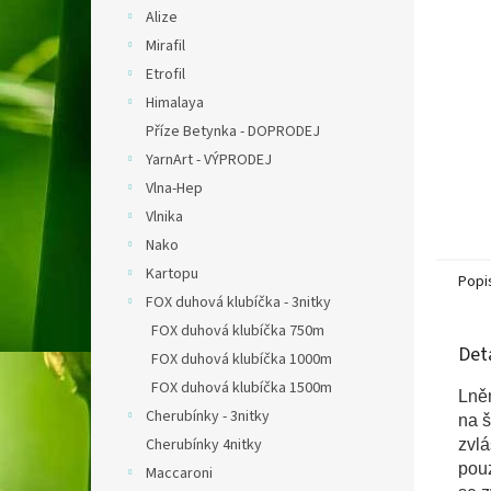
n
Alize
e
Mirafil
l
Etrofil
Himalaya
Příze Betynka - DOPRODEJ
YarnArt - VÝPRODEJ
Vlna-Hep
Vlnika
Nako
Kartopu
Popi
FOX duhová klubíčka - 3nitky
FOX duhová klubíčka 750m
Det
FOX duhová klubíčka 1000m
FOX duhová klubíčka 1500m
Lněn
Cherubínky - 3nitky
na š
Cherubínky 4nitky
zvlá
pouz
Maccaroni