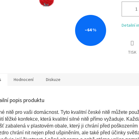
Detailní 
–64 %
TISK
s
Hodnocení
Diskuze
ailní popis produktu
é nitě pro vaši domácnost. Tyto kvalitní české nitě můžete použ
ití těžké konfekce, která kvalitní silné nitě přímo vyžaduje. Každá
šť zabalená v plastovém obale, který ji chrání před poškozením
dro chrání nit nejen před ušpiněním, ale také před účinky světl