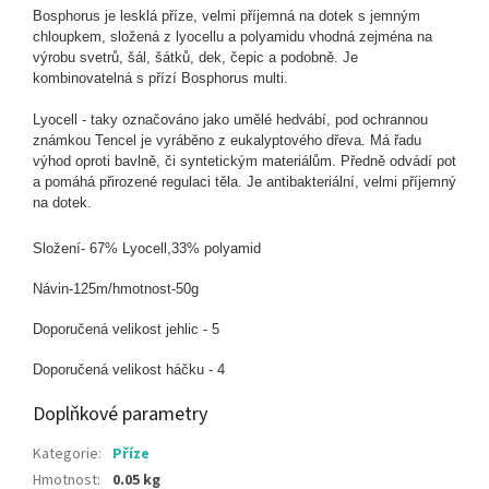
Bosphorus je lesklá příze, velmi příjemná na dotek s jemným
chloupkem, složená z lyocellu a polyamidu vhodná zejména na
výrobu svetrů, šál, šátků, dek, čepic a podobně. Je
kombinovatelná s přízí Bosphorus multi.
Lyocell - taky označováno jako umělé hedvábí, pod ochrannou
známkou Tencel je vyráběno z eukalyptového dřeva. Má řadu
výhod oproti bavlně, či syntetickým materiálům. Předně odvádí pot
a pomáhá přirozené regulaci těla. Je antibakteriální, velmi příjemný
na dotek.
Složení- 67% Lyocell,33% polyamid
Návin-125m/hmotnost-50g
Doporučená velikost jehlic - 5
Doporučená velikost háčku - 4
Doplňkové parametry
Kategorie
:
Příze
Hmotnost
:
0.05 kg