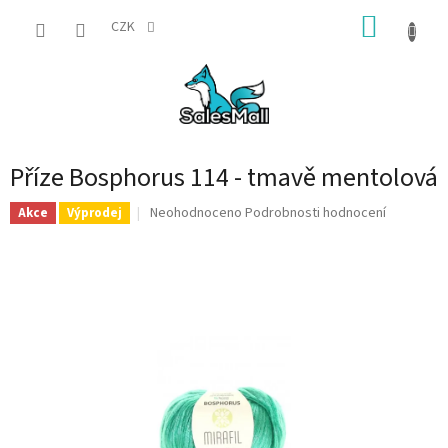
Přejít
NÁKUP
na
CZK
obsah
KOŠÍK
Příze Bosphorus 114 - tmavě mentolová
Průměrné
Neohodnoceno
Podrobnosti hodnocení
Akce
Výprodej
hodnocení
produktu
je
0,0
z
5
hvězdiček.