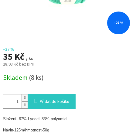
–27 %
–27 %
35 Kč
/ ks
28,93 Kč bez DPH
Měrná
Skladem
(8 ks)
cena:
Přidat do košíku
Složení- 67% Lyocell,33% polyamid
Návin-125m/hmotnost-50g