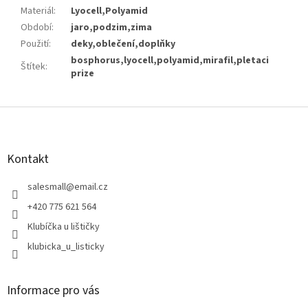
Materiál
:
Lyocell,Polyamid
Období
:
jaro,podzim,zima
Použití
:
deky,oblečení,doplňky
bosphorus,lyocell,polyamid,mirafil,pletaci
Štítek
:
prize
Z
á
p
a
Kontakt
t
í
salesmall
@
email.cz
+420 775 621 564
Klubíčka u lištičky
klubicka_u_listicky
Informace pro vás