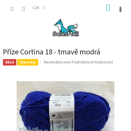
Přejít
NÁKUP
na
CZK
obsah
KOŠÍK
Příze Cortina 18 - tmavě modrá
Průměrné
Neohodnoceno
Podrobnosti hodnocení
Akce
Výprodej
hodnocení
produktu
je
0,0
z
5
hvězdiček.