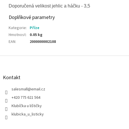
Doporučená velikost jehlic a háčku - 3,5
Doplňkové parametry
Kategorie
:
Příze
Hmotnost
:
0.05 kg
EAN
:
2000000002108
Z
á
p
a
Kontakt
t
í
salesmall
@
email.cz
+420 775 621 564
Klubíčka u lištičky
klubicka_u_listicky