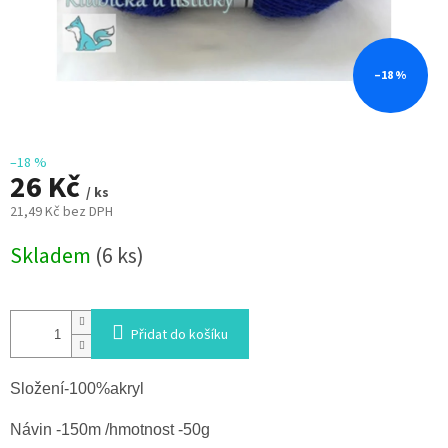
–18 %
–18 %
26 Kč
/ ks
21,49 Kč bez DPH
Měrná
Skladem
(6 ks)
cena:
Přidat do košíku
Složení-100%akryl
Návin -150m /hmotnost -50g