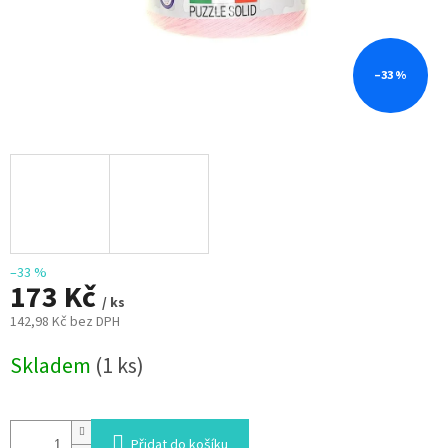
–33 %
–33 %
173 Kč
/ ks
142,98 Kč bez DPH
Měrná
Skladem
(1 ks)
cena:
Přidat do košíku