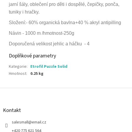
jarní šály, oblečení pro děti i dospělé, čepičky, ponča,
tuniky i hračky.
Složení:- 60% organická bavlna+40 % akryl antipilling
Návin - 1000 m /hmotnost-250g
Doporučená velikost jehlic a háčku - 4
Doplňkové parametry
Kategorie
:
Etrofil Puzzle Solid
Hmotnost
:
0.25 kg
Z
á
p
a
Kontakt
t
í
salesmall
@
email.cz
+420 775 621 564