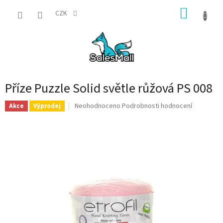
Přejít
NÁKUP
na
CZK
obsah
KOŠÍK
Příze Puzzle Solid světle růžová PS 008
Průměrné
Neohodnoceno
Podrobnosti hodnocení
Akce
Výprodej
hodnocení
produktu
je
0,0
z
5
hvězdiček.