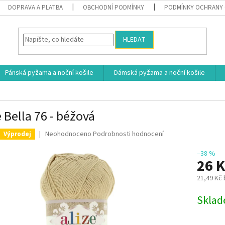
DOPRAVA A PLATBA
OBCHODNÍ PODMÍNKY
PODMÍNKY OCHRANY 
HLEDAT
Pánská pyžama a noční košile
Dámská pyžama a noční košile
e Bella 76 - béžová
Průměrné
Neohodnoceno
Podrobnosti hodnocení
Výprodej
hodnocení
produktu
–38 %
26 
je
0,0
21,49 Kč
z
5
Měrná
Skla
hvězdiček.
cena: