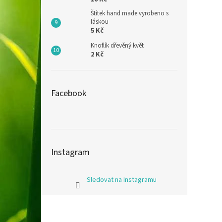
Štítek hand made vyrobeno s
láskou
5 Kč
Knoflík dřevěný květ
2 Kč
Facebook
Instagram
Sledovat na Instagramu
Z
á
p