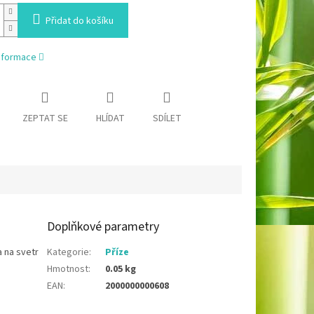
Přidat do košíku
informace
ZEPTAT SE
HLÍDAT
SDÍLET
Doplňkové parametry
a na svetr
Kategorie
:
Příze
Hmotnost
:
0.05 kg
EAN
:
2000000000608