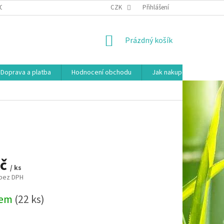
OSOBNÍCH ÚDAJŮ
HODNOCENÍ OBCHODU
CZK
Přihlášení
MOJE OBJEDNÁVKA
NÁKUPNÍ
Prázdný košík
KOŠÍK
Doprava a platba
Hodnocení obchodu
Jak nakupovat
Ko
Kč
/ ks
 bez DPH
dem
(22 ks)