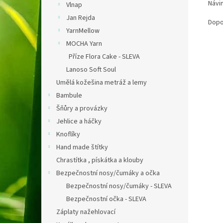
Návi
Vlnap
Jan Rejda
Dopor
YarnMellow
MOCHA Yarn
Příze Flora Cake - SLEVA
Lanoso Soft Soul
Umělá kožešina metráž a lemy
Bambule
Šňůry a provázky
Jehlice a háčky
Knoflíky
Hand made štítky
Chrastítka , pískátka a klouby
Bezpečnostní nosy/čumáky a očka
Bezpečnostní nosy/čumáky - SLEVA
Bezpečnostní očka - SLEVA
Záplaty nažehlovací