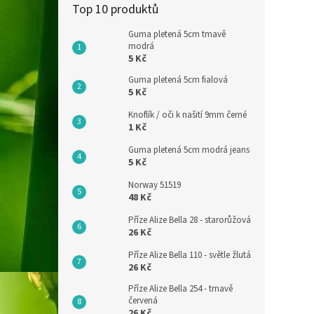
Top 10 produktů
Guma pletená 5cm tmavě
modrá
5 Kč
Guma pletená 5cm fialová
5 Kč
Knoflík / oči k našití 9mm černé
1 Kč
Guma pletená 5cm modrá jeans
5 Kč
Norway 51519
48 Kč
Příze Alize Bella 28 - starorůžová
26 Kč
Příze Alize Bella 110 - světle žlutá
26 Kč
Příze Alize Bella 254 - tmavě
červená
26 Kč