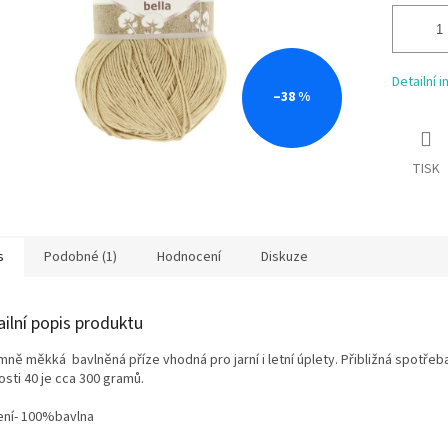
Detailní 
–38 %
TISK
s
Podobné (1)
Hodnocení
Diskuze
ailní popis produktu
mně měkká bavlněná příze vhodná pro jarní i letní úplety. Přibližná spotřeb
osti 40 je cca 300 gramů.
ení- 100%bavlna