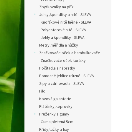
Zbytkovníky na přízi
Jehly,špendlíky a nitě - SLEVA
Knoflíkové nitě lněné - SLEVA
Polyesterové nitě - SLEVA
Jehly a špendlíky - SLEVA
Metry,měřidla a nůžky
Značkovače oček a bambulkovače
Značkovače oček korálky
Počítadla a náprstky
Pomocné jehlice+různé - SLEVA
Zipy a zdrhovadla - SLEVA
Filc
Kovová galanterie
Plátěnky,keprovky
Pruženky a gumy
Guma pletená 5cm
Křídy,tužky a fixy