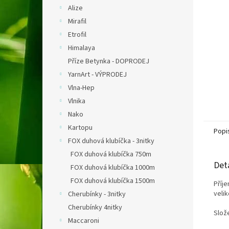
n
Alize
e
Mirafil
l
Etrofil
Himalaya
Příze Betynka - DOPRODEJ
YarnArt - VÝPRODEJ
Vlna-Hep
Vlnika
Nako
Kartopu
Popi
FOX duhová klubíčka - 3nitky
FOX duhová klubíčka 750m
Det
FOX duhová klubíčka 1000m
FOX duhová klubíčka 1500m
Příje
velik
Cherubínky - 3nitky
Cherubínky 4nitky
Slož
Maccaroni