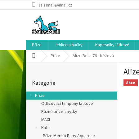
Přejít
salesmall@email.cz
na
obsah
Příze
Jehlice a háčky
Kapesníky látkové
Domů
Příze
Alize Bella 76 - béžová
P
Aliz
o
Přeskočit
s
Kategorie
kategorie
Akce
t
r
Příze
a
Odličovací tampony látkové
n
Různé příze-zbytky
n
í
MAXI
p
Katia
a
Příze Merino Baby Aquarelle