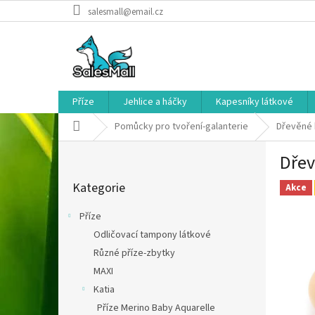
Přejít
salesmall@email.cz
na
obsah
Příze
Jehlice a háčky
Kapesníky látkové
Domů
Pomůcky pro tvoření-galanterie
Dřevěné 
P
Dřev
o
Přeskočit
s
Kategorie
kategorie
Akce
t
r
Příze
a
Odličovací tampony látkové
n
Různé příze-zbytky
n
í
MAXI
p
Katia
a
Příze Merino Baby Aquarelle