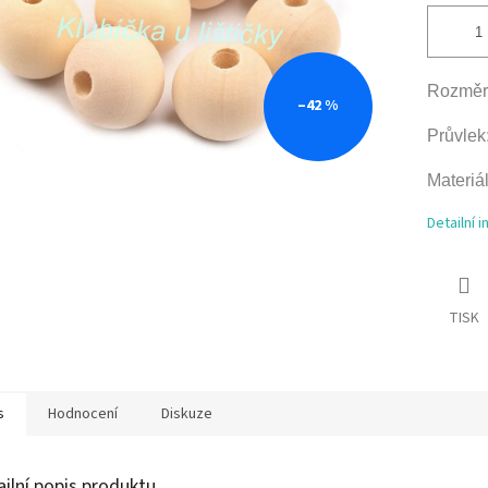
Rozměr
–42 %
Průvlek
Materiá
Detailní 
TISK
s
Hodnocení
Diskuze
ailní popis produktu