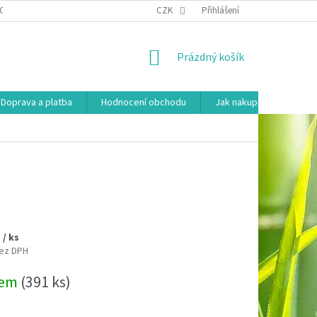
OSOBNÍCH ÚDAJŮ
HODNOCENÍ OBCHODU
CZK
Přihlášení
MOJE OBJEDNÁVKA
NÁKUPNÍ
Prázdný košík
KOŠÍK
Doprava a platba
Hodnocení obchodu
Jak nakupovat
Ko
č
/ ks
bez DPH
dem
(391 ks)