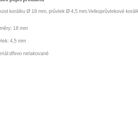
kost korálku Ø 18 mm, průvlek Ø 4,5 mm
.Velkoprůvlekové korálk
měry: 18 mm
vlek: 4,5 mm
eriál:dřevo nelakované