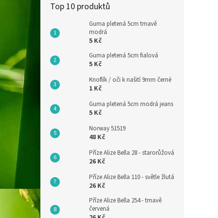
Top 10 produktů
Guma pletená 5cm tmavě
modrá
5 Kč
Guma pletená 5cm fialová
5 Kč
Knoflík / oči k našití 9mm černé
1 Kč
Guma pletená 5cm modrá jeans
5 Kč
Norway 51519
48 Kč
Příze Alize Bella 28 - starorůžová
26 Kč
Příze Alize Bella 110 - světle žlutá
26 Kč
Příze Alize Bella 254 - tmavě
červená
26 Kč