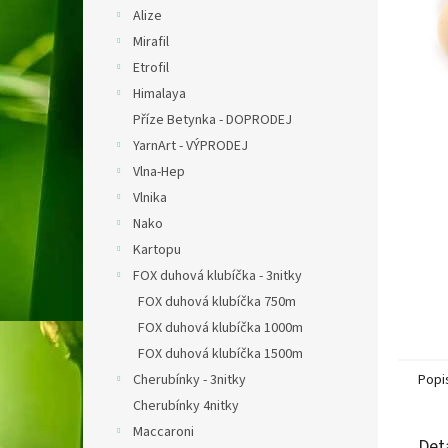
n
Alize
e
Mirafil
l
Etrofil
Himalaya
Příze Betynka - DOPRODEJ
YarnArt - VÝPRODEJ
Vlna-Hep
Vlnika
Nako
Kartopu
FOX duhová klubíčka - 3nitky
FOX duhová klubíčka 750m
FOX duhová klubíčka 1000m
FOX duhová klubíčka 1500m
Cherubínky - 3nitky
Popi
Cherubínky 4nitky
Maccaroni
Det