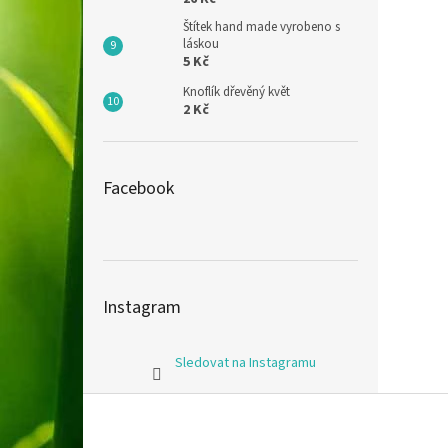
Štítek hand made vyrobeno s
láskou
5 Kč
Knoflík dřevěný květ
2 Kč
Facebook
Instagram
Sledovat na Instagramu
Z
á
p