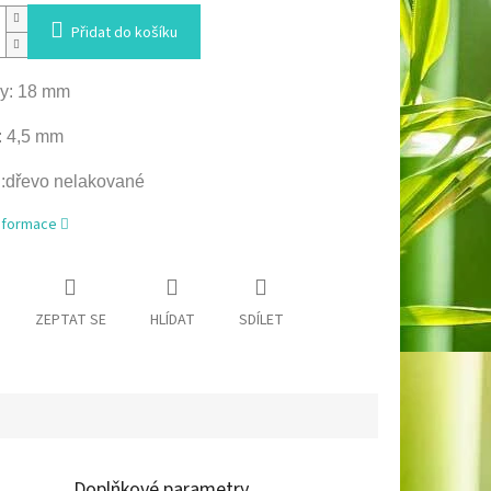
Přidat do košíku
y: 18 mm
: 4,5 mm
l:dřevo nelakované
informace
ZEPTAT SE
HLÍDAT
SDÍLET
Doplňkové parametry