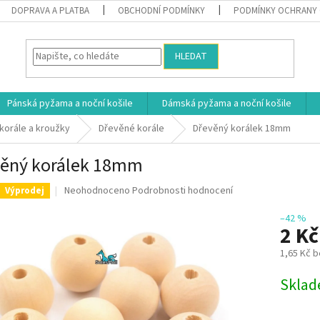
DOPRAVA A PLATBA
OBCHODNÍ PODMÍNKY
PODMÍNKY OCHRANY 
HLEDAT
Pánská pyžama a noční košile
Dámská pyžama a noční košile
korále a kroužky
Dřevěné korále
Dřevěný korálek 18mm
ěný korálek 18mm
Průměrné
Neohodnoceno
Podrobnosti hodnocení
Výprodej
hodnocení
produktu
–42 %
2 K
je
0,0
1,65 Kč 
z
5
Měrná
Skla
hvězdiček.
cena: