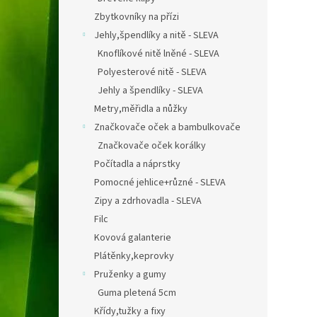
Zbytkovníky na přízi
Jehly,špendlíky a nitě - SLEVA
Knoflíkové nitě lněné - SLEVA
Polyesterové nitě - SLEVA
Jehly a špendlíky - SLEVA
Metry,měřidla a nůžky
Značkovače oček a bambulkovače
Značkovače oček korálky
Počítadla a náprstky
Pomocné jehlice+různé - SLEVA
Zipy a zdrhovadla - SLEVA
Filc
Kovová galanterie
Plátěnky,keprovky
Pruženky a gumy
Guma pletená 5cm
Křídy,tužky a fixy