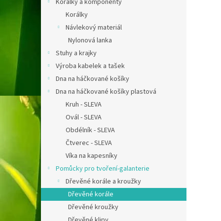
Korálky a komponenty
Korálky
Návlekový materiál
Nylonová lanka
Stuhy a krajky
Výroba kabelek a tašek
Dna na háčkované košíky
Dna na háčkované košíky plastová
Kruh - SLEVA
Ovál - SLEVA
Obdélník - SLEVA
Čtverec - SLEVA
Víka na kapesníky
Pomůcky pro tvoření-galanterie
Dřevěné korále a kroužky
Dřevěné korále
Dřevěné kroužky
Dřevěné klipy