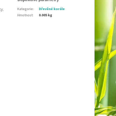
Kategorie
:
Dřevěné korále
y.
Hmotnost
:
0.005 kg