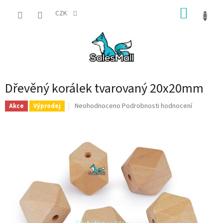
Přejít
NÁKUP
na
CZK
obsah
KOŠÍK
Dřevěný korálek tvarovaný 20x20mm
Průměrné
Neohodnoceno
Podrobnosti hodnocení
Akce
Výprodej
hodnocení
produktu
je
0,0
z
5
hvězdiček.