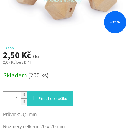
–37 %
–37 %
2,50 Kč
/ ks
2,07 Kč bez DPH
Měrná
Skladem
(200 ks)
cena:
Přidat do košíku
Průvlek: 3,5 mm
Rozměry celkem: 20 x 20 mm