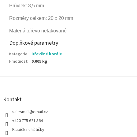
Průvlek: 3,5 mm
Rozměry celkem: 20 x 20 mm
Materiál:dřevo nelakované
Doplňkové parametry
Kategorie
:
Dřevěné korále
Hmotnost
:
0.005 kg
Z
á
p
a
Kontakt
t
í
salesmall
@
email.cz
+420 775 621 564
Klubíčka u lištičky