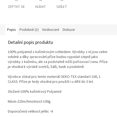
ZEPTAT SE
HLÍDAT
SDÍLET
Popis
Podobné (1)
Hodnocení
Diskuze
Detailní popis produktu
100% polyamid s kašmírovým vzhledem. Výrobky z ní jsou velmi
odolné a díky zpracování příze budou vypadat stejně jako
výrobky z kašmíru, ale za podstatně nižší pořizovací cenu. Příze
je vhodná k výrobě svetrů, šálů, tunik a podobně.
Výrobce získal pro tento materiál OEKO TEX standart 100, 1
CLASS. Příze je tedy vhodná pro použití i u dětí do 3 let.
Složení-100% kašmírový Polyamid
Návin-225m/hmotnost-100g
Doporučená velikost jehlic -4