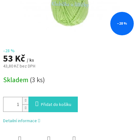
–28 %
–28 %
53 Kč
/ ks
43,80 Kč bez DPH
Měrná
Skladem
(3 ks)
cena:
Přidat do košíku
Detailní informace