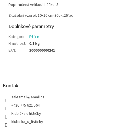
Doporučená velikost háčku- 3
Zkušební vzorek 10x10 cm-36ok,26řad
Doplňkové parametry
Kategorie
:
Příze
Hmotnost
:
0.1 kg
EAN
:
2000000000241
Z
á
p
a
Kontakt
t
í
salesmall
@
email.cz
+420 775 621 564
Klubíčka u lištičky
klubicka_u_listicky