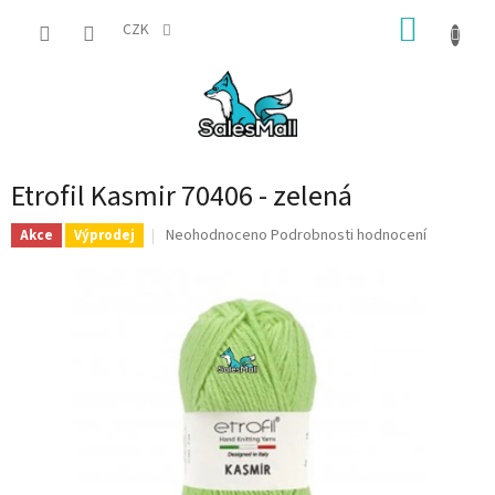
Přejít
NÁKUP
na
CZK
obsah
KOŠÍK
Etrofil Kasmir 70406 - zelená
Průměrné
Neohodnoceno
Podrobnosti hodnocení
Akce
Výprodej
hodnocení
produktu
je
0,0
z
5
hvězdiček.