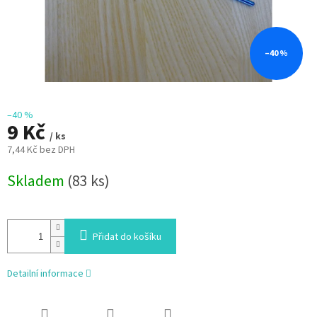
–40 %
–40 %
9 Kč
/ ks
7,44 Kč bez DPH
Měrná
Skladem
(83 ks)
cena:
Přidat do košíku
Detailní informace