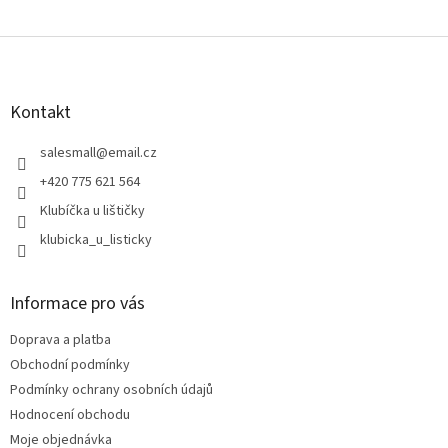
Z
á
p
a
Kontakt
t
í
salesmall
@
email.cz
+420 775 621 564
Klubíčka u lištičky
klubicka_u_listicky
Informace pro vás
Doprava a platba
Obchodní podmínky
Podmínky ochrany osobních údajů
Hodnocení obchodu
Moje objednávka