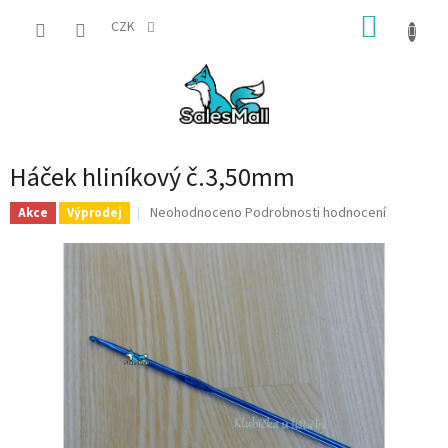
Přejít
NÁKUP
na
CZK
obsah
KOŠÍK
Háček hliníkový č.3,50mm
Průměrné
Neohodnoceno
Podrobnosti hodnocení
Akce
Výprodej
hodnocení
produktu
je
0,0
z
5
hvězdiček.