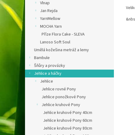
Vlnap
Veli
Jan Rejda
YarnMellow
&nbs
MOCHA Yarn
Příze Flora Cake - SLEVA
Lanoso Soft Soul
Umělá kožešina metráž a lemy
Bambule
Šňůry a provázky
Jehlice a háčky
Jehlice
Jehlice rovné Pony
Jehlice ponožkové Pony
Jehlice kruhové Pony
Jehlice kruhové Pony 40cm
Jehlice kruhové Pony 60cm
Jehlice kruhové Pony 80cm