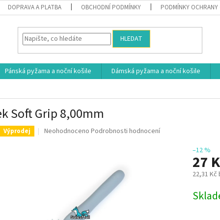
DOPRAVA A PLATBA
OBCHODNÍ PODMÍNKY
PODMÍNKY OCHRANY 
HLEDAT
Pánská pyžama a noční košile
Dámská pyžama a noční košile
k Soft Grip 8,00mm
Průměrné
Neohodnoceno
Podrobnosti hodnocení
Výprodej
hodnocení
produktu
–12 %
27 
je
0,0
22,31 Kč
z
5
Měrná
Skla
hvězdiček.
cena: