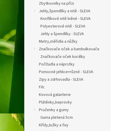
Zbytkovníky na přízi
Jehly,špendlíky a nitě - SLEVA
Knoflíkové nitě lněné - SLEVA
Polyesterové nitě - SLEVA
Jehly a špendlíky - SLEVA
Metry,měřidla a nůžky
Značkovače oček a bambulkovače
Značkovače oček korálky
Počítadla a náprstky
Pomocné jehlice+různé - SLEVA
Zipy a zdrhovadla - SLEVA
Filc
Kovová galanterie
Plátěnky,keprovky
Pruženky a gumy
Guma pletená 5cm
Křídy,tužky a fixy