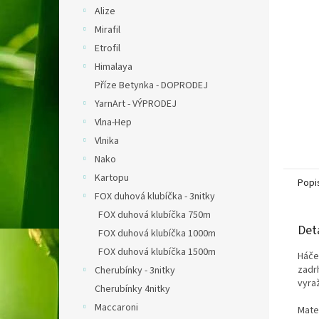
n
Alize
e
Mirafil
l
Etrofil
Himalaya
Příze Betynka - DOPRODEJ
YarnArt - VÝPRODEJ
Vlna-Hep
Vlnika
Nako
Kartopu
Popi
FOX duhová klubíčka - 3nitky
FOX duhová klubíčka 750m
Det
FOX duhová klubíčka 1000m
FOX duhová klubíčka 1500m
Háče
zadr
Cherubínky - 3nitky
vyra
Cherubínky 4nitky
Maccaroni
Mater