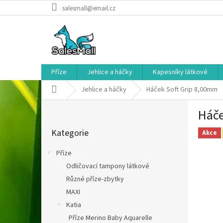
Přejít
salesmall@email.cz
na
obsah
Příze
Jehlice a háčky
Kapesníky látkové
Domů
Jehlice a háčky
Háček Soft Grip 8,00mm
P
Háče
o
Přeskočit
s
Kategorie
kategorie
Akce
t
r
Příze
a
Odličovací tampony látkové
n
Různé příze-zbytky
n
í
MAXI
p
Katia
a
Příze Merino Baby Aquarelle