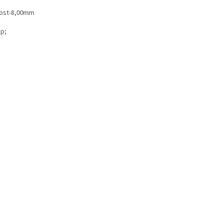
kost-8,00mm
p;