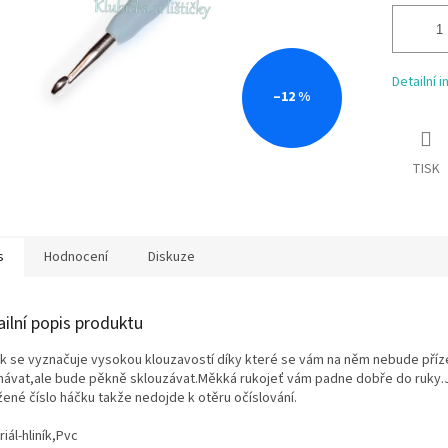
Detailní 
–12 %
TISK
s
Hodnocení
Diskuze
ailní popis produktu
k se vyznačuje vysokou klouzavostí díky které se vám na něm nebude příz
hávat,ale bude pěkně sklouzávat.Měkká rukojeť vám padne dobře do ruky.J
žené číslo háčku takže nedojde k otěru očíslování.
iál-hliník,Pvc