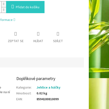
Přidat do košíku
informace
ZEPTAT SE
HLÍDAT
SDÍLET
Doplňkové parametry
e
Kategorie
:
Jehlice a háčky
e na ní
Hmotnost
:
0.02 kg
EAN
:
8594180810099