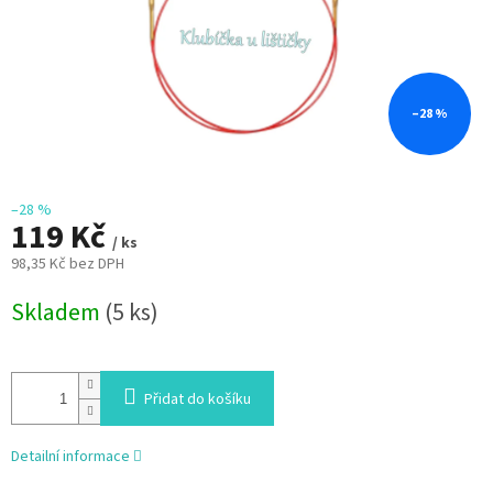
–28 %
–28 %
119 Kč
/ ks
98,35 Kč bez DPH
Měrná
Skladem
(5 ks)
cena:
Přidat do košíku
Detailní informace