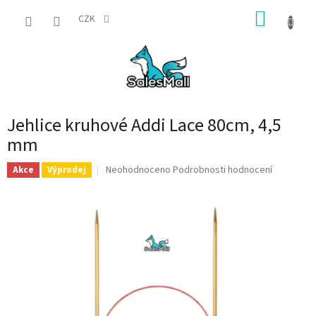
Přejít
NÁKUP
na
CZK
obsah
KOŠÍK
Jehlice kruhové Addi Lace 80cm, 4,5
mm
Průměrné
Neohodnoceno
Podrobnosti hodnocení
Akce
Výprodej
hodnocení
produktu
je
0,0
z
5
hvězdiček.