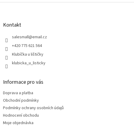
Z
á
p
a
Kontakt
t
í
salesmall
@
email.cz
+420 775 621 564
Klubíčka u lištičky
klubicka_u_listicky
Informace pro vás
Doprava a platba
Obchodní podmínky
Podmínky ochrany osobních údajů
Hodnocení obchodu
Moje objednávka