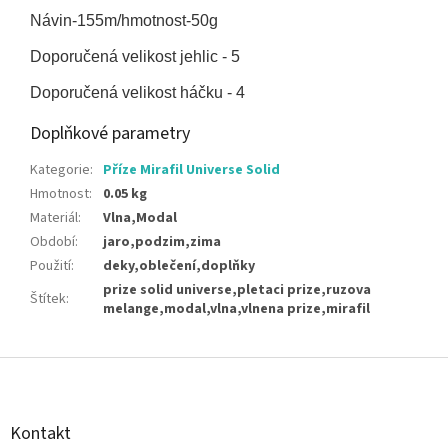
Návin-155m/hmotnost-50g
Doporučená velikost jehlic - 5
Doporučená velikost háčku - 4
Doplňkové parametry
Kategorie
:
Příze Mirafil Universe Solid
Hmotnost
:
0.05 kg
Materiál
:
Vlna,Modal
Období
:
jaro,podzim,zima
Použití
:
deky,oblečení,doplňky
prize solid universe,pletaci prize,ruzova
Štítek
:
melange,modal,vlna,vlnena prize,mirafil
Z
á
p
a
Kontakt