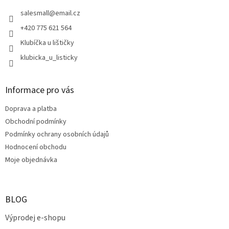
t
í
salesmall
@
email.cz
+420 775 621 564
Klubíčka u lištičky
klubicka_u_listicky
Informace pro vás
Doprava a platba
Obchodní podmínky
Podmínky ochrany osobních údajů
Hodnocení obchodu
Moje objednávka
BLOG
Výprodej e-shopu