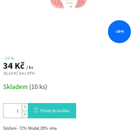
–29 %
–29 %
34 Kč
/ ks
28,10 Kč bez DPH
Měrná
Skladem
(10 ks)
cena:
Přidat do košíku
Složení- 72% Modal,28% vlna