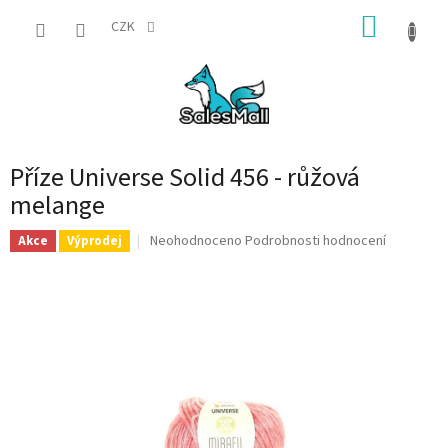
Přejít
NÁKUP
na
CZK
obsah
KOŠÍK
Příze Universe Solid 456 - růžová
melange
Průměrné
Neohodnoceno
Podrobnosti hodnocení
Akce
Výprodej
hodnocení
produktu
je
0,0
z
5
hvězdiček.