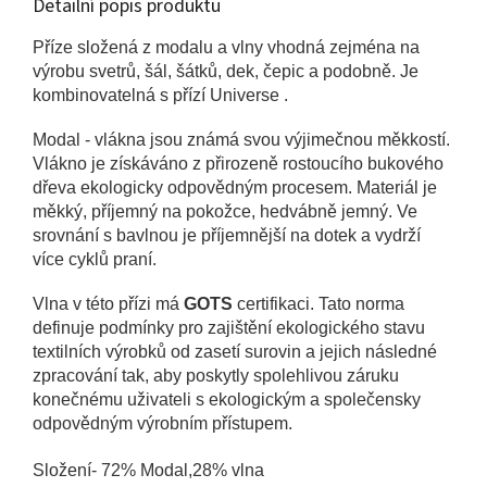
Detailní popis produktu
Příze složená z modalu a vlny vhodná zejména na
výrobu svetrů, šál, šátků, dek, čepic a podobně. Je
kombinovatelná s přízí Universe .
Modal - vlákna jsou známá svou výjimečnou měkkostí.
Vlákno je získáváno z přirozeně rostoucího bukového
dřeva ekologicky odpovědným procesem. Materiál je
měkký, příjemný na pokožce, hedvábně jemný. Ve
srovnání s bavlnou je příjemnější na dotek a vydrží
více cyklů praní.
Vlna v této přízi má
GOTS
certifikaci. Tato norma
definuje podmínky pro zajištění ekologického stavu
textilních výrobků od zasetí surovin a jejich následné
zpracování tak, aby poskytly spolehlivou záruku
konečnému uživateli s ekologickým a společensky
odpovědným výrobním přístupem.
Složení- 72% Modal,28% vlna