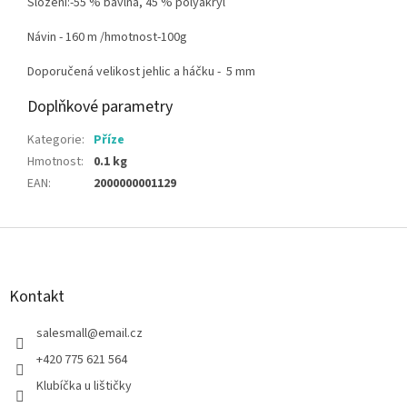
Složení:-55 % bavlna, 45 % polyakryl
Návin - 160 m /hmotnost-100g
Doporučená velikost jehlic a háčku - 5 mm
Doplňkové parametry
Kategorie
:
Příze
Hmotnost
:
0.1 kg
EAN
:
2000000001129
Z
á
p
a
Kontakt
t
í
salesmall
@
email.cz
+420 775 621 564
Klubíčka u lištičky