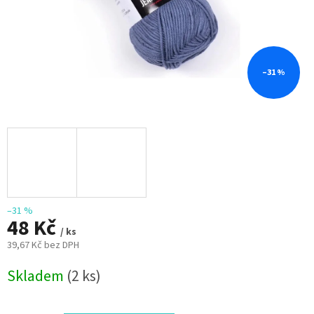
–31 %
–31 %
48 Kč
/ ks
39,67 Kč bez DPH
Měrná
Skladem
(2 ks)
cena: