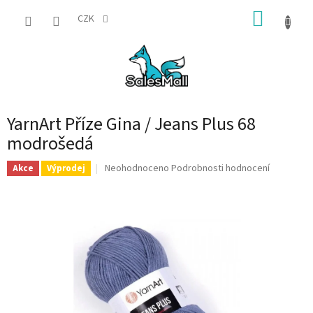
Přejít
NÁKUP
na
CZK
obsah
KOŠÍK
YarnArt Příze Gina / Jeans Plus 68
modrošedá
Průměrné
Neohodnoceno
Podrobnosti hodnocení
Akce
Výprodej
hodnocení
produktu
je
0,0
z
5
hvězdiček.