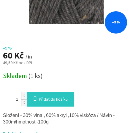
–9 %
–9 %
60 Kč
/ ks
49,59 Kč bez DPH
Měrná
Skladem
(1 ks)
cena:
Přidat do košíku
Složení - 30% vlna , 60% akryl ,10% viskóza / Návin -
300m/hmotnost -100g