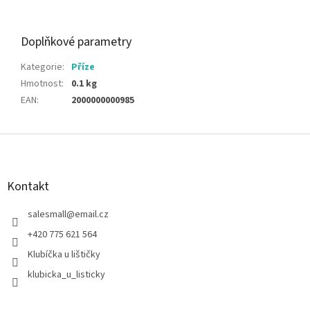
Doplňkové parametry
Kategorie
:
Příze
Hmotnost
:
0.1 kg
EAN
:
2000000000985
Z
á
p
a
Kontakt
t
í
salesmall
@
email.cz
+420 775 621 564
Klubíčka u lištičky
klubicka_u_listicky