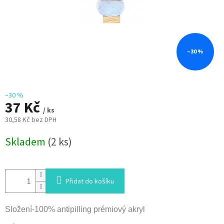
–30 %
–30 %
37 Kč
/ ks
30,58 Kč bez DPH
Měrná
Skladem
(2 ks)
cena:
Přidat do košíku
Složení-100% antipilling prémiový akryl