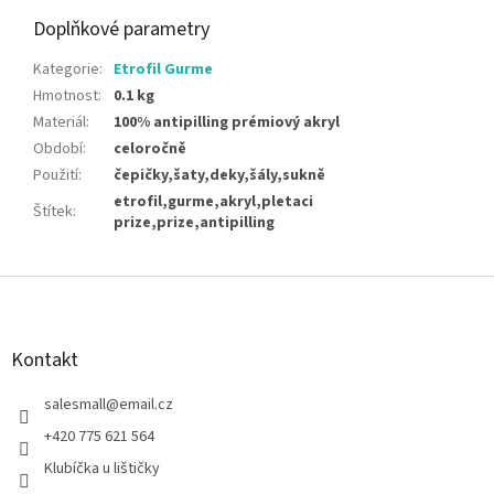
Doplňkové parametry
Kategorie
:
Etrofil Gurme
Hmotnost
:
0.1 kg
Materiál
:
100% antipilling prémiový akryl
Období
:
celoročně
Použití
:
čepičky,šaty,deky,šály,sukně
etrofil,gurme,akryl,pletaci
Štítek
:
prize,prize,antipilling
Z
á
p
a
Kontakt
t
í
salesmall
@
email.cz
+420 775 621 564
Klubíčka u lištičky