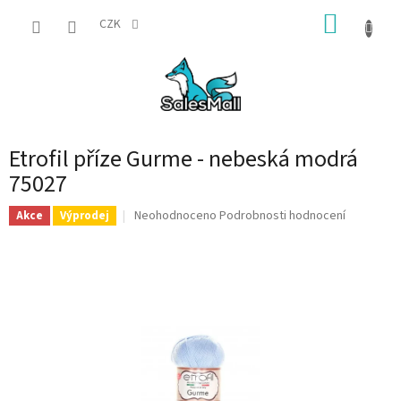
Přejít
NÁKUP
na
CZK
obsah
KOŠÍK
Etrofil příze Gurme - nebeská modrá
75027
Průměrné
Neohodnoceno
Podrobnosti hodnocení
Akce
Výprodej
hodnocení
produktu
je
0,0
z
5
hvězdiček.