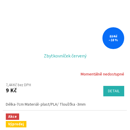
11 Kč
–18 %
Zbytkovníček červený
Momentálně nedostupné
7,44 Kč bez DPH
9 Kč
DETAIL
Délka-7cm Materiál- plast/PLA/ Tloušťka -3mm
Akce
Výprodej