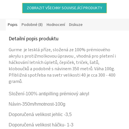
ZOBRAZIT VŠECHNY SOUVISEJÍCÍ PRODUKTY
Popis
Podobné (8)
Hodnocení
Diskuze
Detailní popis produktu
Gurme je lesklá příze, složená ze 100% prémiového
akrylu s protižmolkovou úpravou , vhodná pro pletení i
háčkování letních úpletů, čepiček, triček, šatů,
kloboučků a podobně s návinem 350 metrů. Váha 100g.
Přibližná spotřeba na svetr velikosti 40 je cca 300 - 400
gramů.
Složení-100% antipilling prémiový akryl
Návin-350m/hmotnost-100g
Doporučená velikost jehlic -3,5
Doporučená velikost háčku- 1-3