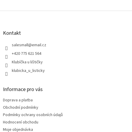
Z
á
p
a
Kontakt
t
í
salesmall
@
email.cz
+420 775 621 564
Klubíčka u lištičky
klubicka_u_listicky
Informace pro vás
Doprava a platba
Obchodní podmínky
Podmínky ochrany osobních údajů
Hodnocení obchodu
Moje objednávka