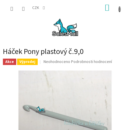
Přejít
NÁKUP
na
CZK
obsah
KOŠÍK
Háček Pony plastový č.9,0
Průměrné
Neohodnoceno
Podrobnosti hodnocení
Akce
Výprodej
hodnocení
produktu
je
0,0
z
5
hvězdiček.