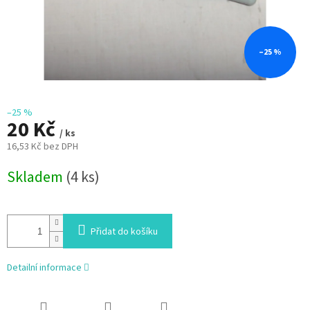
–25 %
–25 %
20 Kč
/ ks
16,53 Kč bez DPH
Měrná
Skladem
(4 ks)
cena:
Přidat do košíku
Detailní informace